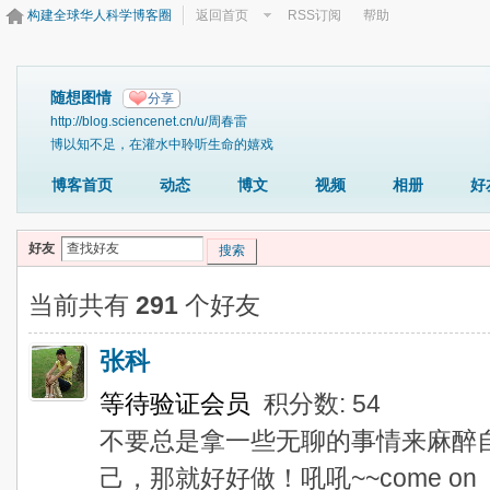
构建全球华人科学博客圈
返回首页
RSS订阅
帮助
随想图情
分享
http://blog.sciencenet.cn/u/周春雷
博以知不足，在灌水中聆听生命的嬉戏
博客首页
动态
博文
视频
相册
好
好友
搜索
当前共有
291
个好友
张科
等待验证会员
积分数: 54
不要总是拿一些无聊的事情来麻醉
己，那就好好做！吼吼~~come on