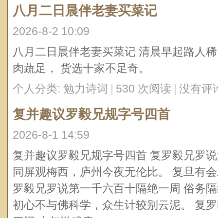
八月二日晨伴老妻买菜记
2026-8-2 10:09
八月二日晨伴老妻买菜记 清晨早起路人稀
肉蔬足， 货选十家不足奇。
个人分类:
勉力诗词
|
530 次阅读
|
没有评
复并趣议罗毅兄规字号四首
2026-8-1 14:59
复并趣议罗毅兄规字号四首 复罗毅兄罗说
同屏观梅西，庐州今夜无伦比。 复旦有会
罗毅兄罗说第一千六百十隔绝一周 俗务
初心不与佛科学，众生计较别云泥。 复