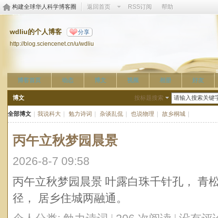
构建全球华人科学博客圈
返回首页
RSS订阅
帮助
wdliu的个人博客
分享
http://blog.sciencenet.cn/u/wdliu
博客首页
动态
博文
视频
相册
好友
博文
按标题搜索
全部博文
|
我说科大
|
勉力诗词
|
杂谈乱侃
|
也说物理
|
故乡桐城
|
丙午立秋梦园晨景
2026-8-7 09:58
丙午立秋梦园晨景 叶露白珠千针孔， 青
径， 居乡住城两融通。