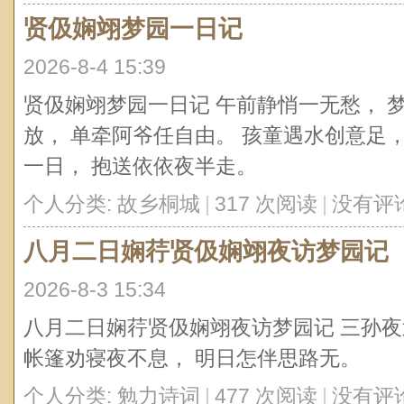
贤伋娴翊梦园一日记
2026-8-4 15:39
贤伋娴翊梦园一日记 午前静悄一无愁， 
放， 单牵阿爷任自由。 孩童遇水创意足，
一日， 抱送依依夜半走。
个人分类:
故乡桐城
|
317 次阅读
|
没有评
八月二日娴荇贤伋娴翊夜访梦园记
2026-8-3 15:34
八月二日娴荇贤伋娴翊夜访梦园记 三孙夜
帐篷劝寝夜不息， 明日怎伴思路无。
个人分类:
勉力诗词
|
477 次阅读
|
没有评