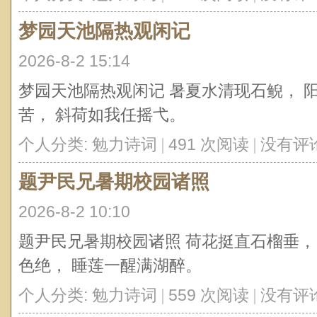
梦园天池隔热观闲记
2026-8-2 15:14
梦园天池隔热观闲记 暑夏水清现石鲵， 
苦， 斜荷如我任摇弋。
个人分类:
勉力诗词
|
491 次阅读
|
没有评
题尹民兄暑期校园诸照
2026-8-2 10:10
题尹民兄暑期校园诸照 荷花挺直石榴垂，
色绝， 睡莲一醒满湖醉。
个人分类:
勉力诗词
|
559 次阅读
|
没有评