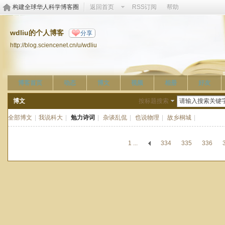
构建全球华人科学博客圈
返回首页
RSS订阅
帮助
wdliu的个人博客
分享
http://blog.sciencenet.cn/u/wdliu
博客首页
动态
博文
视频
相册
好友
博文
按标题搜索
全部博文
|
我说科大
|
勉力诗词
|
杂谈乱侃
|
也说物理
|
故乡桐城
|
1 ...
334
335
336