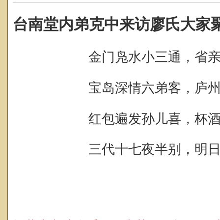
台南堂内弟克中来访廖氏大家
金门凫水小三通，
省
宝岛深情六弟客，
庐
红包遍发孙儿喜，
杯
三代十七夜半别，
明