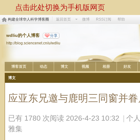
点击此处切换为手机版网页
构建全球华人科学博客圈
返回首页
微博
RSS订阅
帮助
wdliu的个人博客
分享
http://blog.sciencenet.cn/u/wdliu
博客首页
动态
博文
视频
相册
好友
博文
应亚东兄邀与鹿明三同窗并眷
已有 1780 次阅读
2026-4-23 10:32
|
个人
雅集