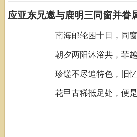
应亚东兄邀与鹿明三同窗并眷
南海邮轮困十日，
同
朝夕两阳沐浴共，
菲
珍馐不尽追特色，
旧
花甲古稀抵足处，
便