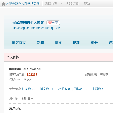
构建全球华人科学博客圈
返回首页
RSS订阅
帮助
mfq1986的个人博客
分享
http://blog.sciencenet.cn/u/mfq1986
博客首页
动态
博文
视频
相册
好
个人资料
mfq1986
(UID: 593658)
博客访问量
102237
邮箱状态
已验证
视频认证
未认证
统计信息
好友数 39
|
博文数 17
|
相册数 0
|
回帖数 29
|
主题数 5
居住地
海外 日本
用户认证