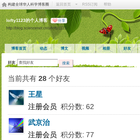
构建全球华人科学博客圈
返回首页
RSS订阅
帮助
lofty1123的个人博客
分享
http://blog.sciencenet.cn/u/lofty1123
博客首页
动态
博文
视频
相册
好友
好友
搜索
当前共有
28
个好友
王星
注册会员
积分数: 62
武京治
注册会员
积分数: 77