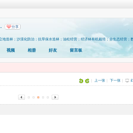
.
分享
立地造林；沙漠化防治；抗旱保水造林；油松经营；经济林有机栽培；全生态经营；
视频
相册
好友
留言板
片
|
上一张
|
下一张
|