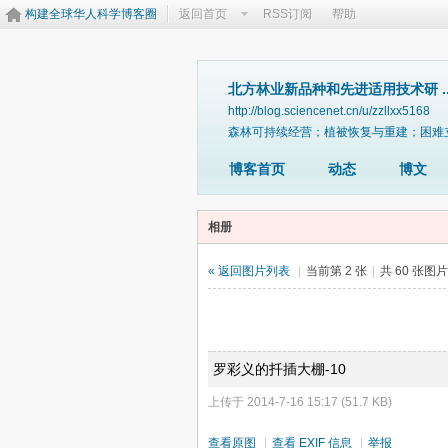
构建全球华人科学博客圈
返回首页
RSS订阅
帮助
北方林业新品种和先进适用技术研 ..
http://blog.sciencenet.cn/u/zzllxx5168
森林可持续经营；植被恢复与重建；困难
博客首页
动态
博文
相册
« 返回图片列表
|
当前第 2 张
|
共 60 张图
罗彩义的扦插大棚-10
上传于 2014-7-16 15:17 (51.7 KB)
查看原图
|
查看 EXIF 信息
|
举报