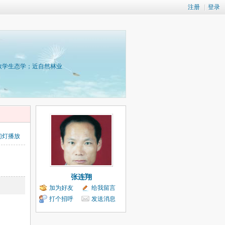
注册
|
登录
数学生态学；近自然林业
幻灯播放
张连翔
加为好友
给我留言
打个招呼
发送消息