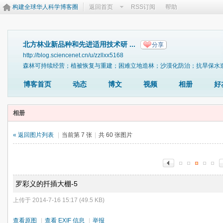
构建全球华人科学博客圈
返回首页
RSS订阅
帮助
北方林业新品种和先进适用技术研 ...
分享
http://blog.sciencenet.cn/u/zzllxx5168
森林可持续经营；植被恢复与重建；困难立地造林；沙漠化防治；抗旱保水
博客首页
动态
博文
视频
相册
好
相册
« 返回图片列表
|
当前第 7 张
|
共 60 张图片
罗彩义的扦插大棚-5
上传于 2014-7-16 15:17 (49.5 KB)
查看原图
|
查看 EXIF 信息
|
举报