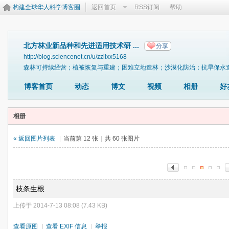
构建全球华人科学博客圈
返回首页
RSS订阅
帮助
北方林业新品种和先进适用技术研 ...
分享
http://blog.sciencenet.cn/u/zzllxx5168
森林可持续经营；植被恢复与重建；困难立地造林；沙漠化防治；抗旱保水
博客首页
动态
博文
视频
相册
好
相册
« 返回图片列表
|
当前第 12 张
|
共 60 张图片
枝条生根
上传于 2014-7-13 08:08 (7.43 KB)
查看原图
|
查看 EXIF 信息
|
举报