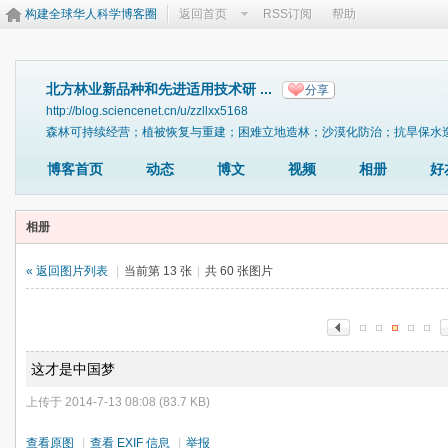
构建全球华人科学博客圈
返回首页
RSS订阅
帮助
北方林业新品种和先进适用技术研 ...
分享
http://blog.sciencenet.cn/u/zzllxx5168
森林可持续经营；植被恢复与重建；困难立地造林；沙漠化防治；抗旱保水
博客首页
动态
博文
视频
相册
好
相册
« 返回图片列表
|
当前第 13 张
|
共 60 张图片
这才是中国梦
上传于 2014-7-13 08:08 (83.7 KB)
查看原图
|
查看 EXIF 信息
|
举报