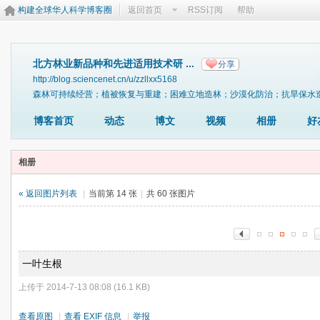
构建全球华人科学博客圈
返回首页
RSS订阅
帮助
北方林业新品种和先进适用技术研 ...
分享
http://blog.sciencenet.cn/u/zzllxx5168
森林可持续经营；植被恢复与重建；困难立地造林；沙漠化防治；抗旱保水
博客首页
动态
博文
视频
相册
好
相册
« 返回图片列表
|
当前第 14 张
|
共 60 张图片
一叶生根
上传于 2014-7-13 08:08 (16.1 KB)
查看原图
|
查看 EXIF 信息
|
举报