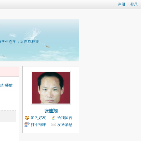
注册
|
登录
数学生态学；近自然林业
幻灯播放
张连翔
加为好友
给我留言
打个招呼
发送消息