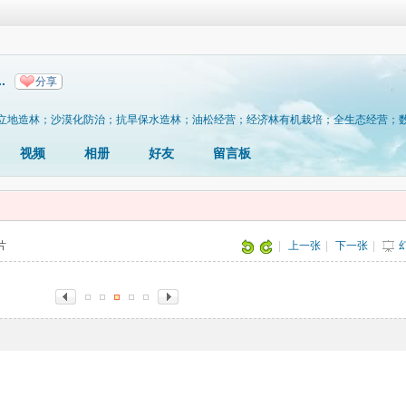
.
分享
立地造林；沙漠化防治；抗旱保水造林；油松经营；经济林有机栽培；全生态经营；
视频
相册
好友
留言板
图片
|
上一张
|
下一张
|