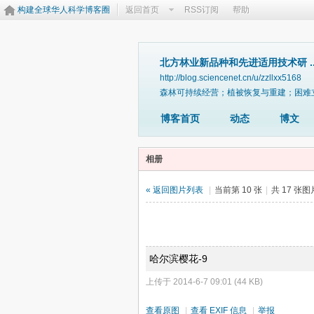
构建全球华人科学博客圈
返回首页
RSS订阅
帮助
北方林业新品种和先进适用技术研 ..
http://blog.sciencenet.cn/u/zzllxx5168
森林可持续经营；植被恢复与重建；困难
博客首页
动态
博文
相册
« 返回图片列表
|
当前第 10 张
|
共 17 张
哈尔滨樱花-9
上传于 2014-6-7 09:01 (44 KB)
查看原图
|
查看 EXIF 信息
|
举报