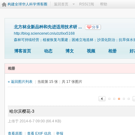
构建全球华人科学博客圈
返回首页
RSS订阅
帮助
北方林业新品种和先进适用技术研 ...
分享
http://blog.sciencenet.cn/u/zzllxx5168
森林可持续经营；植被恢复与重建；困难立地造林；沙漠化防治；抗旱保水
博客首页
动态
博文
视频
相册
好
相册
« 返回图片列表
|
当前第 15 张
|
共 17 张图片
哈尔滨樱花-3
上传于 2014-6-7 09:00 (66.4 KB)
查看原图
|
查看 EXIF 信息
|
举报