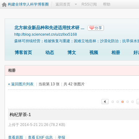
构建全球华人科学博客圈
返回首页
RSS订阅
帮助
北方林业新品种和先进适用技术研 ...
分享
http://blog.sciencenet.cn/u/zzllxx5168
森林可持续经营；植被恢复与重建；困难立地造林；沙漠化防治；抗旱保水
博客首页
动态
博文
视频
相册
好
相册
« 返回图片列表
|
当前第 13 张
|
共 42 张图片
枸杞芽茶-1
上传于 2014-5-21 21:26 (78.2 KB)
查看原图
|
查看 EXIF 信息
|
举报