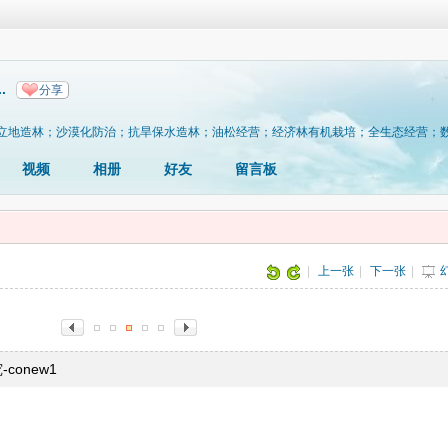
.
分享
立地造林；沙漠化防治；抗旱保水造林；油松经营；经济林有机栽培；全生态经营；
视频
相册
好友
留言板
片
|
上一张
|
下一张
|
onew1