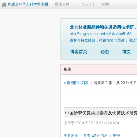
构建全球华人科学博客圈
返回首页
RSS订阅
帮助
北方林业新品种和先进适用技术研 ..
http://blog.sciencenet.cn/u/zzllxx5168
森林可持续经营；植被恢复与重建；困难
博客首页
动态
博文
相册
« 返回图片列表
|
当前第 2 张
|
共 23 张图
中国沙棘优良类型选育及快繁技术研究-c
上传于 2014-5-12 13:21 (424 KB)
查看原图
|
查看 EXIF 信息
|
举报