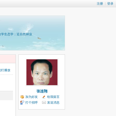
注册
|
登录
数学生态学；近自然林业
幻灯播放
张连翔
加为好友
给我留言
打个招呼
发送消息