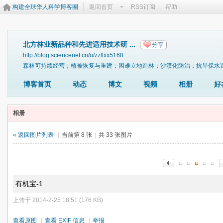
构建全球华人科学博客圈
返回首页
RSS订阅
帮助
北方林业新品种和先进适用技术研 ...
分享
http://blog.sciencenet.cn/u/zzllxx5168
森林可持续经营；植被恢复与重建；困难立地造林；沙漠化防治；抗旱保水
博客首页
动态
博文
视频
相册
好
相册
« 返回图片列表
|
当前第 8 张
|
共 33 张图片
有机宝-1
上传于 2014-2-25 18:51 (176 KB)
查看原图
|
查看 EXIF 信息
|
举报