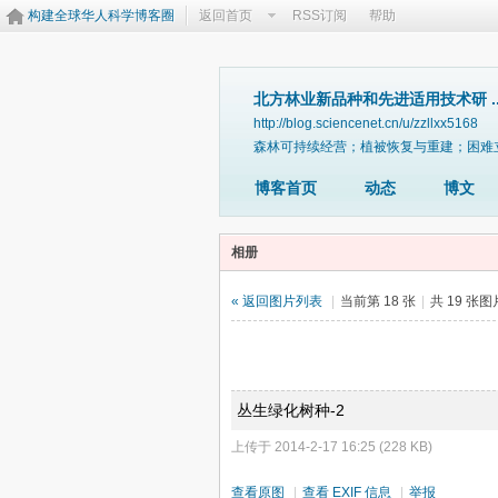
构建全球华人科学博客圈
返回首页
RSS订阅
帮助
北方林业新品种和先进适用技术研 ..
http://blog.sciencenet.cn/u/zzllxx5168
森林可持续经营；植被恢复与重建；困难
博客首页
动态
博文
相册
« 返回图片列表
|
当前第 18 张
|
共 19 张
丛生绿化树种-2
上传于 2014-2-17 16:25 (228 KB)
查看原图
|
查看 EXIF 信息
|
举报