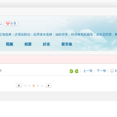
.
分享
立地造林；沙漠化防治；抗旱保水造林；油松经营；经济林有机栽培；全生态经营；
视频
相册
好友
留言板
图片
|
上一张
|
下一张
|