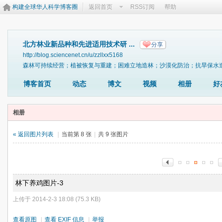
构建全球华人科学博客圈
返回首页
RSS订阅
帮助
北方林业新品种和先进适用技术研 ...
分享
http://blog.sciencenet.cn/u/zzllxx5168
森林可持续经营；植被恢复与重建；困难立地造林；沙漠化防治；抗旱保水
博客首页
动态
博文
视频
相册
好
相册
« 返回图片列表
|
当前第 8 张
|
共 9 张图片
林下养鸡图片-3
上传于 2014-2-3 18:08 (75.3 KB)
查看原图
|
查看 EXIF 信息
|
举报