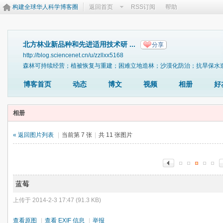
构建全球华人科学博客圈
返回首页
RSS订阅
帮助
北方林业新品种和先进适用技术研 ...
分享
http://blog.sciencenet.cn/u/zzllxx5168
森林可持续经营；植被恢复与重建；困难立地造林；沙漠化防治；抗旱保水
博客首页
动态
博文
视频
相册
好
相册
« 返回图片列表
|
当前第 7 张
|
共 11 张图片
蓝莓
上传于 2014-2-3 17:47 (91.3 KB)
查看原图
|
查看 EXIF 信息
|
举报