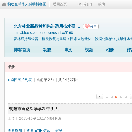
构建全球华人科学博客圈
返回首页
RSS订阅
帮助
北方林业新品种和先进适用技术研 ...
分享
http://blog.sciencenet.cn/u/zzllxx5168
森林可持续经营；植被恢复与重建；困难立地造林；沙漠化防治；抗旱保水
博客首页
动态
博文
视频
相册
好
相册
« 返回图片列表
|
当前第 2 张
|
共 14 张图片
朝阳市自然科学学科带头人
上传于 2013-10-9 13:17 (484 KB)
查看原图
|
查看 EXIF 信息
|
举报