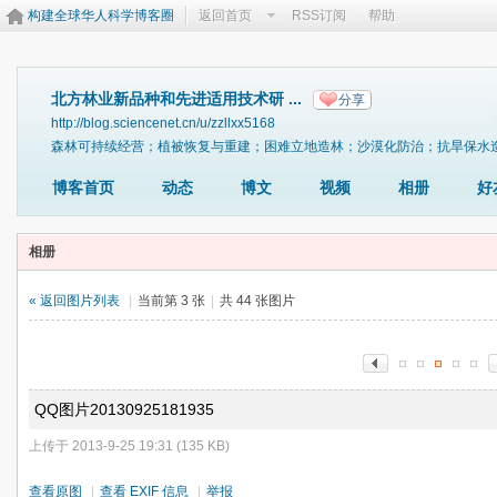
构建全球华人科学博客圈
返回首页
RSS订阅
帮助
北方林业新品种和先进适用技术研 ...
分享
http://blog.sciencenet.cn/u/zzllxx5168
森林可持续经营；植被恢复与重建；困难立地造林；沙漠化防治；抗旱保水
博客首页
动态
博文
视频
相册
好
相册
« 返回图片列表
|
当前第 3 张
|
共 44 张图片
QQ图片20130925181935
上传于 2013-9-25 19:31 (135 KB)
查看原图
|
查看 EXIF 信息
|
举报