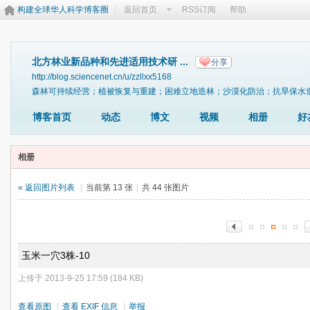
构建全球华人科学博客圈
返回首页
RSS订阅
帮助
北方林业新品种和先进适用技术研 ...
分享
http://blog.sciencenet.cn/u/zzllxx5168
森林可持续经营；植被恢复与重建；困难立地造林；沙漠化防治；抗旱保水
博客首页
动态
博文
视频
相册
好
相册
« 返回图片列表
|
当前第 13 张
|
共 44 张图片
玉米一穴3株-10
上传于 2013-9-25 17:59 (184 KB)
查看原图
|
查看 EXIF 信息
|
举报