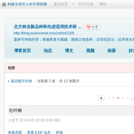
构建全球华人科学博客圈
返回首页
RSS订阅
帮助
北方林业新品种和先进适用技术研 ...
分享
http://blog.sciencenet.cn/u/zzllxx5168
森林可持续经营；植被恢复与重建；困难立地造林；沙漠化防治；抗旱保水
博客首页
动态
博文
视频
相册
好
相册
« 返回图片列表
|
当前第 2 张
|
共 12 张图片
红叶柳
上传于 2013-9-5 18:09 (148 KB)
查看原图
|
查看 EXIF 信息
|
举报