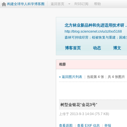
构建全球华人科学博客圈
返回首页
RSS订阅
帮助
北方林业新品种和先进适用技术研 ..
http://blog.sciencenet.cn/u/zzllxx5168
森林可持续经营；植被恢复与重建；困难
博客首页
动态
博文
相册
« 返回图片列表
|
当前第 4 张
|
共 4 张图片
树型金银花“金花3号”
上传于 2013-9-3 14:04 (75.7 KB)
查看原图
|
查看 EXIF 信息
|
举报