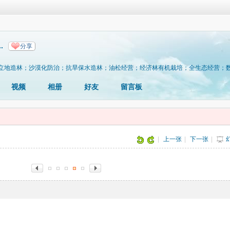
.
分享
立地造林；沙漠化防治；抗旱保水造林；油松经营；经济林有机栽培；全生态经营；
视频
相册
好友
留言板
|
上一张
|
下一张
|