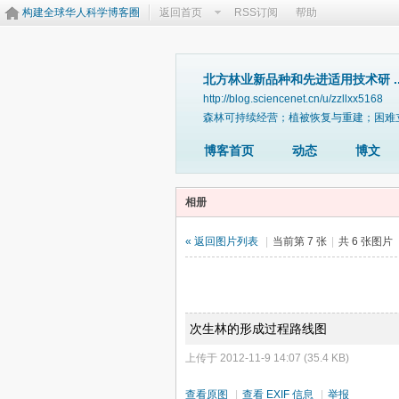
构建全球华人科学博客圈
返回首页
RSS订阅
帮助
北方林业新品种和先进适用技术研 ..
http://blog.sciencenet.cn/u/zzllxx5168
森林可持续经营；植被恢复与重建；困难
博客首页
动态
博文
相册
« 返回图片列表
|
当前第 7 张
|
共 6 张图片
次生林的形成过程路线图
上传于 2012-11-9 14:07 (35.4 KB)
查看原图
|
查看 EXIF 信息
|
举报