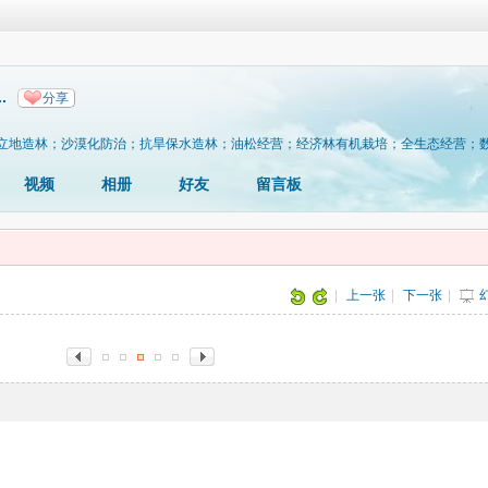
.
分享
立地造林；沙漠化防治；抗旱保水造林；油松经营；经济林有机栽培；全生态经营；
视频
相册
好友
留言板
|
上一张
|
下一张
|