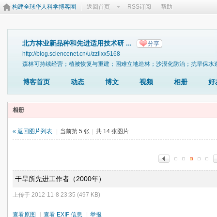
构建全球华人科学博客圈
返回首页
RSS订阅
帮助
北方林业新品种和先进适用技术研 ...
分享
http://blog.sciencenet.cn/u/zzllxx5168
森林可持续经营；植被恢复与重建；困难立地造林；沙漠化防治；抗旱保水
博客首页
动态
博文
视频
相册
好
相册
« 返回图片列表
|
当前第 5 张
|
共 14 张图片
干旱所先进工作者（2000年）
上传于 2012-11-8 23:35 (497 KB)
查看原图
|
查看 EXIF 信息
|
举报