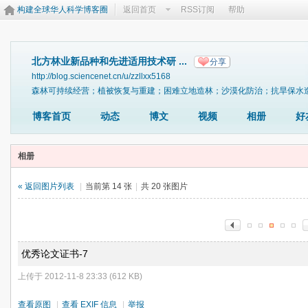
构建全球华人科学博客圈
返回首页
RSS订阅
帮助
北方林业新品种和先进适用技术研 ...
分享
http://blog.sciencenet.cn/u/zzllxx5168
森林可持续经营；植被恢复与重建；困难立地造林；沙漠化防治；抗旱保水
博客首页
动态
博文
视频
相册
好
相册
« 返回图片列表
|
当前第 14 张
|
共 20 张图片
优秀论文证书-7
上传于 2012-11-8 23:33 (612 KB)
查看原图
|
查看 EXIF 信息
|
举报