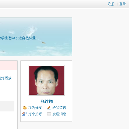
注册
|
登录
数学生态学；近自然林业
幻灯播放
张连翔
加为好友
给我留言
打个招呼
发送消息