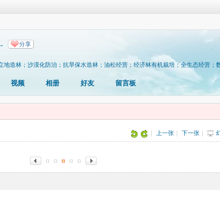
.
分享
立地造林；沙漠化防治；抗旱保水造林；油松经营；经济林有机栽培；全生态经营；
视频
相册
好友
留言板
片
|
上一张
|
下一张
|