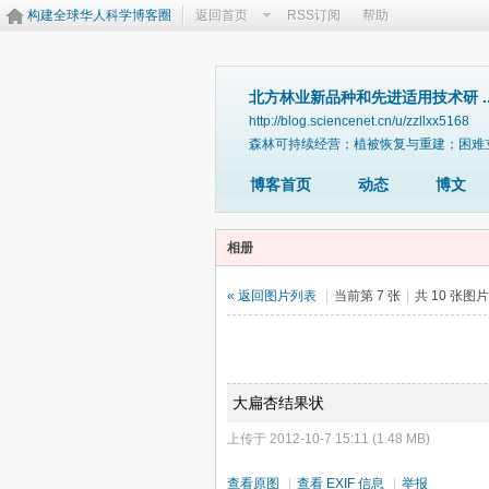
构建全球华人科学博客圈
返回首页
RSS订阅
帮助
北方林业新品种和先进适用技术研 ..
http://blog.sciencenet.cn/u/zzllxx5168
森林可持续经营；植被恢复与重建；困难
博客首页
动态
博文
相册
« 返回图片列表
|
当前第 7 张
|
共 10 张图
大扁杏结果状
上传于 2012-10-7 15:11 (1.48 MB)
查看原图
|
查看 EXIF 信息
|
举报