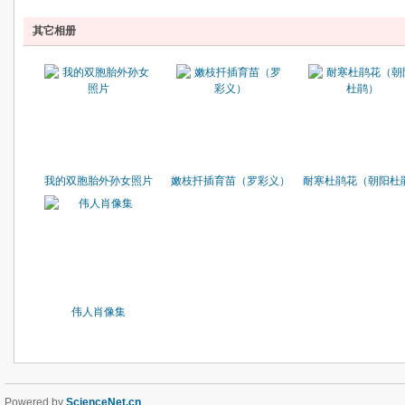
其它相册
我的双胞胎外孙女照片
嫩枝扦插育苗（罗彩义）
耐寒杜鹃花（朝阳杜
伟人肖像集
Powered by
ScienceNet.cn