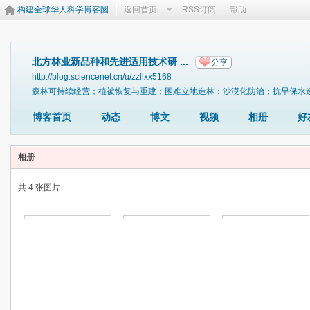
构建全球华人科学博客圈
返回首页
RSS订阅
帮助
北方林业新品种和先进适用技术研 ...
分享
http://blog.sciencenet.cn/u/zzllxx5168
森林可持续经营；植被恢复与重建；困难立地造林；沙漠化防治；抗旱保水
博客首页
动态
博文
视频
相册
好
相册
共 4 张图片