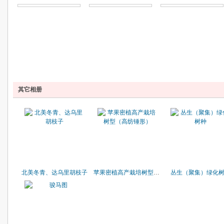
其它相册
北美冬青、达乌里胡枝子
苹果密植高产栽培树型（高纺锤形）
丛生（聚集）绿化