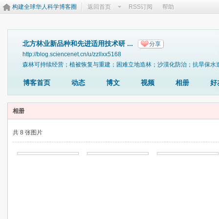
构建全球华人科学博客圈
返回首页
RSS订阅
帮助
北方林业新品种和先进适用技术研 ...
分享
http://blog.sciencenet.cn/u/zzllxx5168
森林可持续经营；植被恢复与重建；困难立地造林；沙漠化防治；抗旱保水
博客首页
动态
博文
视频
相册
好
相册
共 8 张图片