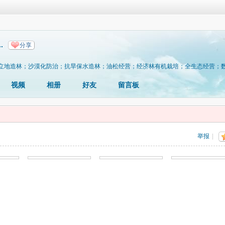
.
分享
立地造林；沙漠化防治；抗旱保水造林；油松经营；经济林有机栽培；全生态经营；
视频
相册
好友
留言板
举报
|