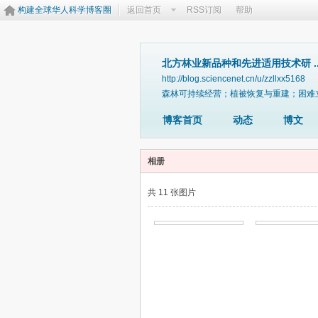
构建全球华人科学博客圈
返回首页
RSS订阅
帮助
北方林业新品种和先进适用技术研 ..
http://blog.sciencenet.cn/u/zzllxx5168
森林可持续经营；植被恢复与重建；困难
博客首页
动态
博文
相册
共 11 张图片