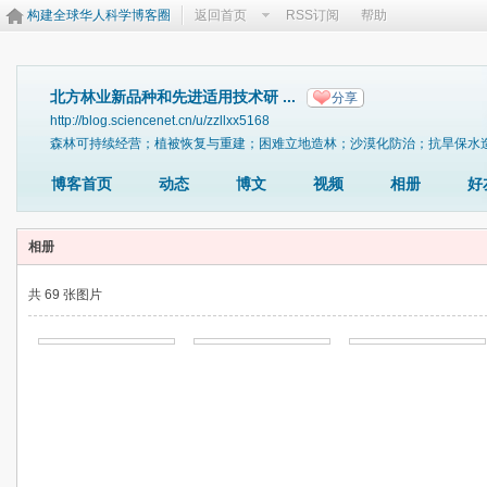
构建全球华人科学博客圈
返回首页
RSS订阅
帮助
北方林业新品种和先进适用技术研 ...
分享
http://blog.sciencenet.cn/u/zzllxx5168
森林可持续经营；植被恢复与重建；困难立地造林；沙漠化防治；抗旱保水
博客首页
动态
博文
视频
相册
好
相册
共 69 张图片