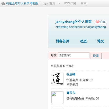
构建全球华人科学博客圈
返回首页
RSS订阅
帮助
jankyzhang的个人博客
分享
http://blog.sciencenet.cn/u/jankyzhang
博客首页
动态
博文
好友
搜索
当前共有
5
个好友
张启峰
注册会员
积分数: 86
网事依然
廉玉东
等待验证会员
积分数: 50