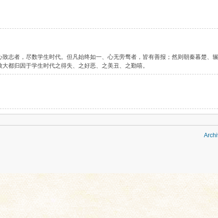
心致志者，尽数学生时代。但凡始终如一、心无旁骛者，皆有善报；然则朝秦暮楚、
败大都归因于学生时代之得失、之好恶、之美丑、之勤嘻。
Archi