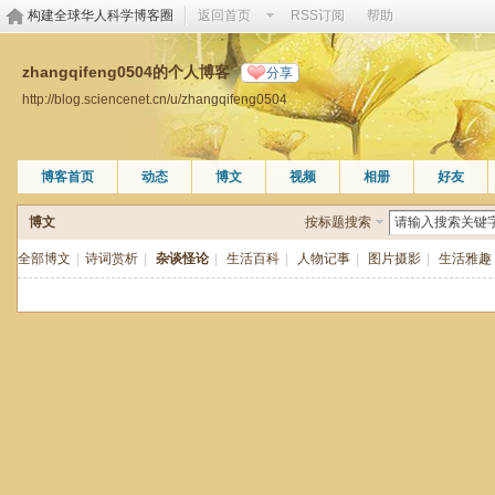
构建全球华人科学博客圈
返回首页
RSS订阅
帮助
zhangqifeng0504的个人博客
分享
http://blog.sciencenet.cn/u/zhangqifeng0504
博客首页
动态
博文
视频
相册
好友
博文
按标题搜索
全部博文
|
诗词赏析
|
杂谈怪论
|
生活百科
|
人物记事
|
图片摄影
|
生活雅趣