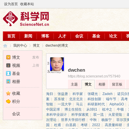
设为首页
收藏本站
首页
新闻
博客
人才
会议
基金
论文
我的中心
博文
dwchen的博文
博文
发布
加为好友
视频
上传
dwchen
科
›
›
›
发送消息
基金
https://blog.sciencenet.cn/?57940
相册
主题
博文
相册
留言板
收藏
海归
|
张益唐
|
科学家
|
张曙光
|
Zadeh
|
诺贝尔
案
|
苏东坡
|
北京北京
|
科技创新
|
端午节
|
高考
积分
智能
|
一流大学
|
马云
|
科研新时代
|
AlphaGO
|
中国足球
|
博士生招生
|
从0到1
|
祖冲之
|
牛顿
|
会议
本科毕业设计
|
科学探索奖
|
双一流
|
火星登陆
|
次理论
|
世界大学排行榜
|
中秋
|
杨振宁
|
菲尔茨
国
|
杜甫
|
白居易
|
考研
|
2022
|
高质量科研
|
学