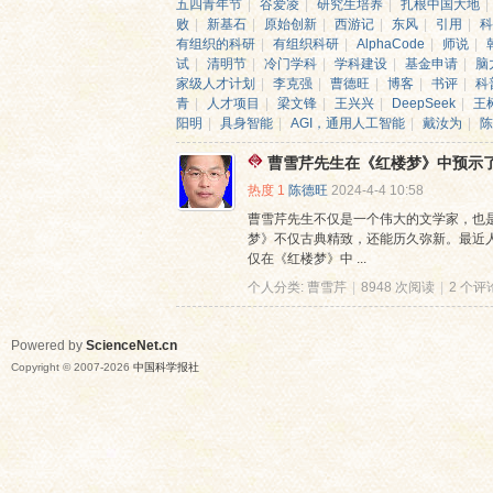
五四青年节
|
谷爱凌
|
研究生培养
|
扎根中国大地
|
败
|
新基石
|
原始创新
|
西游记
|
东风
|
引用
|
科
有组织的科研
|
有组织科研
|
AlphaCode
|
师说
|
试
|
清明节
|
冷门学科
|
学科建设
|
基金申请
|
脑
家级人才计划
|
李克强
|
曹德旺
|
博客
|
书评
|
科
青
|
人才项目
|
梁文锋
|
王兴兴
|
DeepSeek
|
王
阳明
|
具身智能
|
AGI，通用人工智能
|
戴汝为
|
陈
曹雪芹先生在《红楼梦》中预示了
热度
1
陈德旺
2024-4-4 10:58
网
曹雪芹先生不仅是一个伟大的文学家，也
梦》不仅古典精致，还能历久弥新。最近人
仅在《红楼梦》中 ...
个人分类:
曹雪芹
|
8948 次阅读
|
2 个评
Powered by
ScienceNet.cn
Copyright © 2007-
2026
中国科学报社