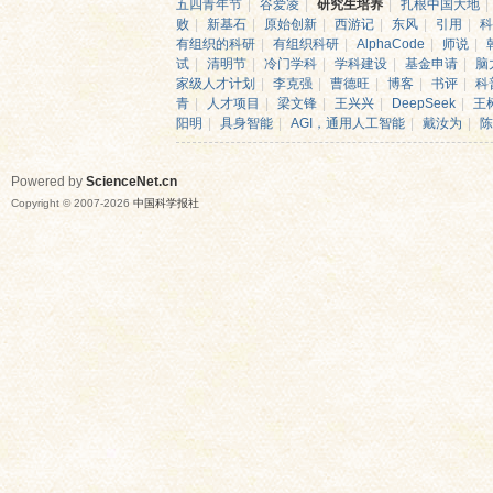
五四青年节
|
谷爱凌
|
研究生培养
|
扎根中国大地
|
败
|
新基石
|
原始创新
|
西游记
|
东风
|
引用
|
科
有组织的科研
|
有组织科研
|
AlphaCode
|
师说
|
试
|
清明节
|
冷门学科
|
学科建设
|
基金申请
|
脑
家级人才计划
|
李克强
|
曹德旺
|
博客
|
书评
|
科
青
|
人才项目
|
梁文锋
|
王兴兴
|
DeepSeek
|
王
阳明
|
具身智能
|
AGI，通用人工智能
|
戴汝为
|
陈
Powered by
ScienceNet.cn
Copyright © 2007-
2026
中国科学报社
网