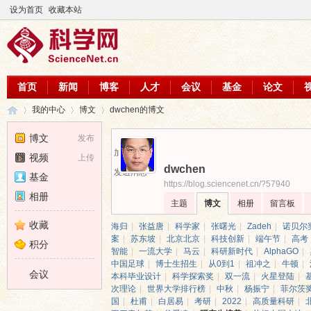
设为首页
收藏本站
首页
新闻
博客
人才
会议
基金
论文
我的中心
博文
dwchen的博文
博文
发布
加为好友
视频
上传
dwchen
科
›
›
›
发送消息
基金
https://blog.sciencenet.cn/?57940
相册
主题
博文
相册
留言板
收藏
海归
|
张益唐
|
科学家
|
张曙光
|
Zadeh
|
诺贝尔
案
|
苏东坡
|
北京北京
|
科技创新
|
端午节
|
高考
积分
智能
|
一流大学
|
马云
|
科研新时代
|
AlphaGO
|
中国足球
|
博士生招生
|
从0到1
|
祖冲之
|
牛顿
|
会议
本科毕业设计
|
科学探索奖
|
双一流
|
火星登陆
|
次理论
|
世界大学排行榜
|
中秋
|
杨振宁
|
菲尔茨
国
|
杜甫
|
白居易
|
考研
|
2022
|
高质量科研
|
学