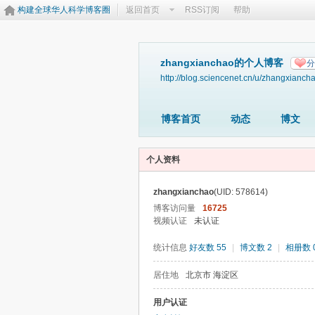
构建全球华人科学博客圈
返回首页
RSS订阅
帮助
zhangxianchao的个人博客
分
http://blog.sciencenet.cn/u/zhangxianch
博客首页
动态
博文
个人资料
zhangxianchao
(UID: 578614)
博客访问量
16725
视频认证
未认证
统计信息
好友数 55
|
博文数 2
|
相册数 
居住地
北京市 海淀区
用户认证