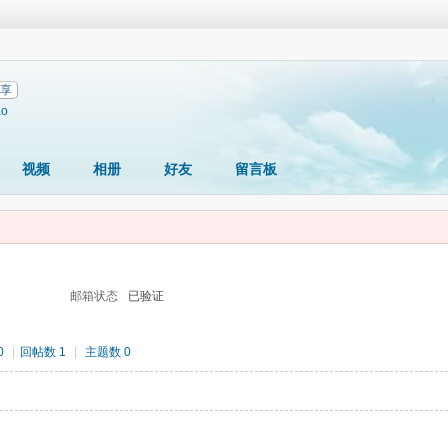
享
ao
视频
相册
好友
留言板
邮箱状态
已验证
0
|
回帖数 1
|
主题数 0