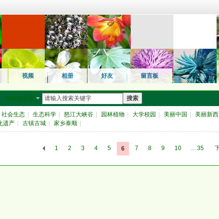
视频
相册
好友
留言板
按标题搜索
搜索
社会生态
|
生态科学
|
怒江大峡谷
|
园林植物
|
大学校园
|
美丽中国
|
美丽新西
化遗产
|
古镇古城
|
家乡泰顺
|
1
2
3
4
5
7
8
9
10
... 35
6