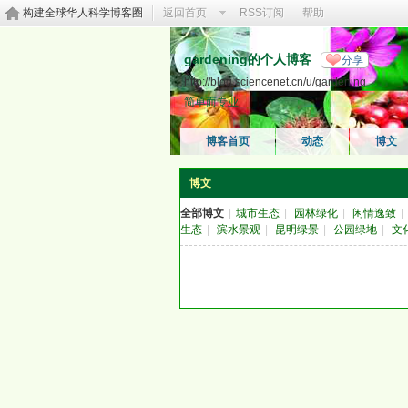
构建全球华人科学博客圈
返回首页
RSS订阅
帮助
gardening的个人博客
分享
http://blog.sciencenet.cn/u/gardening
简单而专业
博客首页
动态
博文
博文
全部博文
|
城市生态
|
园林绿化
|
闲情逸致
|
生态
|
滨水景观
|
昆明绿景
|
公园绿地
|
文