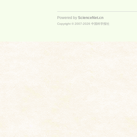
Powered by
ScienceNet.cn
Copyright © 2007-
2026
中国科学报社