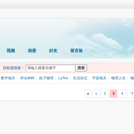
视频
相册
好友
留言板
按标题搜索
搜索
数学相关
|
评论种种
|
粒子物理
|
LaTex
|
生活杂记
|
宇宙相关
|
物理人生
|
物
1
2
3
4
下