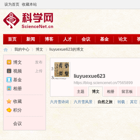
设为首页
收藏本站
首页
新闻
博客
人才
会议
基金
论文
我的中心
博文
liuyuexue623的博文
博文
发布
加为好友
视频
上传
liuyuexue623
科
›
›
›
发送消息
基金
https://blog.sciencenet.cn/?565899
相册
主题
博文
相册
留言板
收藏
六月雪诗词
|
六月雪风景
|
自然之旅
|
转载
|
其它
|
积分
会议
学