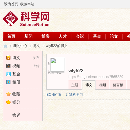
设为首页
收藏本站
首页
新闻
博客
人才
会议
基金
论文
我的中心
博文
wly522的博文
博文
发布
加为好友
视频
上传
wly522
科
›
›
›
发送消息
基金
https://blog.sciencenet.cn/?565229
相册
主题
博文
相册
留言板
收藏
BCN的痛
|
计算机学习
|
积分
会议
学