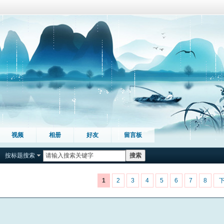
视频
相册
好友
留言板
按标题搜索
搜索
1
2
3
4
5
6
7
8