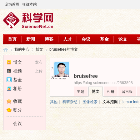
设为首页
收藏本站
首页
新闻
博客
人才
会议
基金
论文
我的中心
博文
bruisefree的博文
博文
发布
加为好友
视频
上传
bruisefree
科
›
›
›
发送消息
基金
https://blog.sciencenet.cn/?563898
相册
主题
博文
相册
留言板
收藏
其他
|
科研杂想
|
图像检索
|
文本挖掘
|
lemur Indr
积分
会议
学