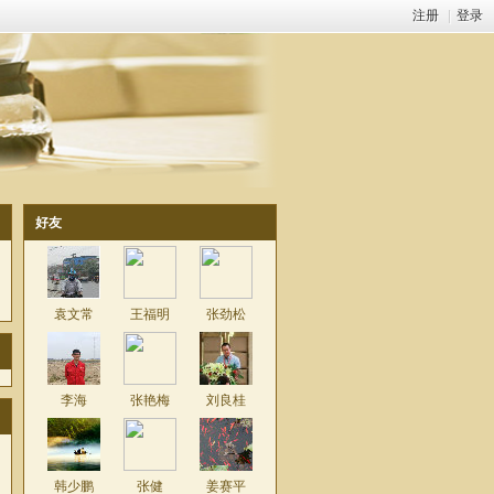
注册
|
登录
好友
袁文常
王福明
张劲松
李海
张艳梅
刘良桂
韩少鹏
张健
姜赛平