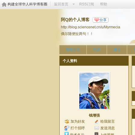
构建全球华人科学博客圈
返回首页
RSS订阅
帮助
阿Q的个人博客
分享
http://blog.sciencenet.cn/u/Myrmecia
偶尔随便扯两句！！
博客首页
动态
博文
个人资料
钱增强
加为好友
给我留言
打个招呼
发送消息