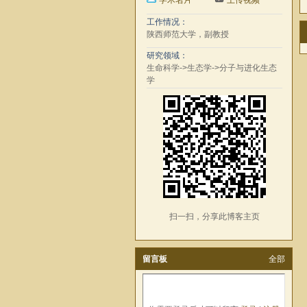
学术名片
上传视频
工作情况：
陕西师范大学，副教授
研究领域：
生命科学->生态学->分子与进化生态
学
扫一扫，分享此博客主页
留言板
全部