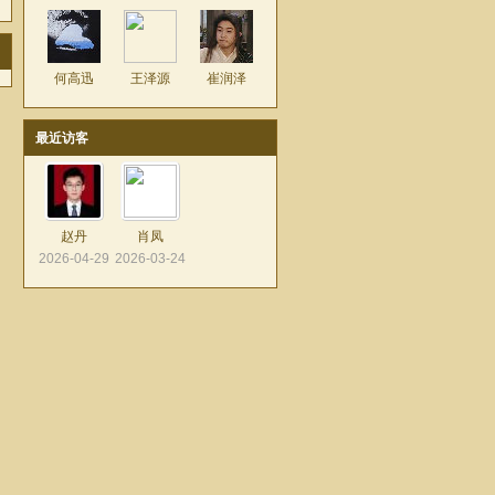
何高迅
王泽源
崔润泽
最近访客
赵丹
肖凤
2026-04-29
2026-03-24