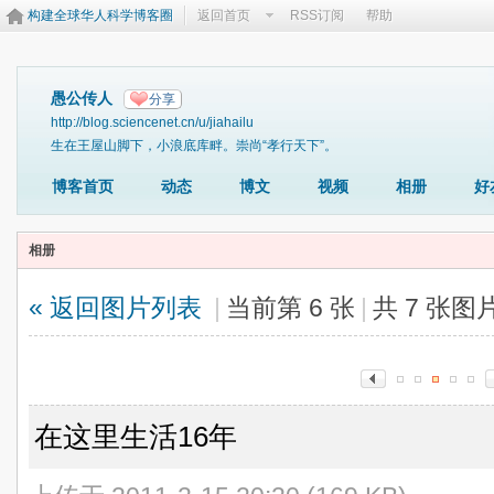
构建全球华人科学博客圈
返回首页
RSS订阅
帮助
愚公传人
分享
http://blog.sciencenet.cn/u/jiahailu
生在王屋山脚下，小浪底库畔。崇尚“孝行天下”。
博客首页
动态
博文
视频
相册
好
相册
« 返回图片列表
|
当前第 6 张
|
共 7 张图
在这里生活16年