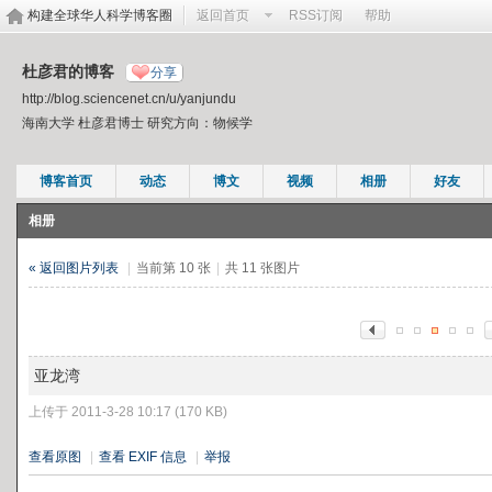
构建全球华人科学博客圈
返回首页
RSS订阅
帮助
杜彦君的博客
分享
http://blog.sciencenet.cn/u/yanjundu
海南大学 杜彦君博士 研究方向：物候学
博客首页
动态
博文
视频
相册
好友
相册
« 返回图片列表
|
当前第 10 张
|
共 11 张图片
亚龙湾
上传于 2011-3-28 10:17 (170 KB)
查看原图
|
查看 EXIF 信息
|
举报