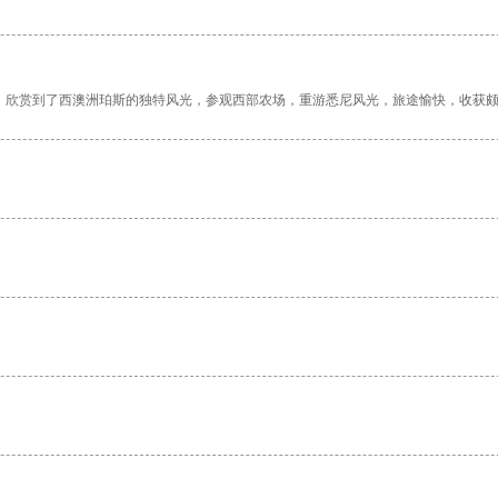
，欣赏到了西澳洲珀斯的独特风光，参观西部农场，重游悉尼风光，旅途愉快，收获