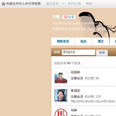
构建全球华人科学博客圈
返回首页
RSS订阅
帮助
刘耀
分享
http://blog.sciencenet.cn/u/liuysd
中国科学技术信息研究所 研究员 硕士生导师
博客首页
动态
博文
好友
搜索
当前共有
80
个好友
化柏林
注册会员
积分数: 88
章成志
注册会员
积分数: 120
http://wiki.ubuntu.org.cn/Eclipse
马峥