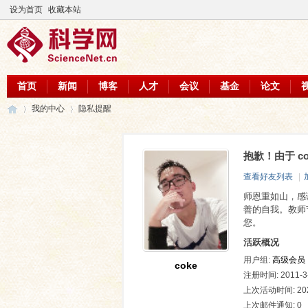
设为首页
收藏本站
首页
新闻
博客
人才
会议
基金
论文
我的中心
隐私提醒
抱歉！由于 c
科
›
›
查看好友列表
|
师恩重如山，感
善的自我。教师
您。
活跃概况
用户组:
高级会员
coke
注册时间: 2011-3-
上次活动时间: 2022
学
上次邮件通知: 0