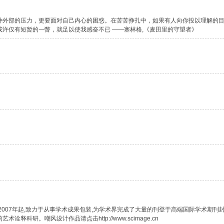
种外部的压力，更要面对自己内心的困惑。在苦苦挣扎中，如果有人向你投以理解的
许仅有短暂的一瞥，就足以使我感奋不已 ——塞林格,《麦田里的守望者》
2007年起,致力于从事学术成果包装,为学术界完成了大量的刊登于高端国际学术期刊
释科研。嘲风设计作品请点击http://www.scimage.cn