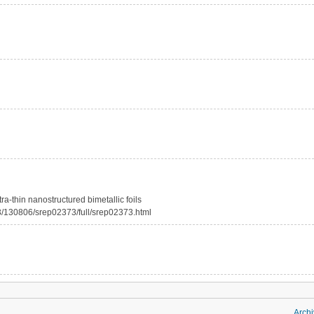
hin nanostructured bimetallic foils
3/130806/srep02373/full/srep02373.html
Archi